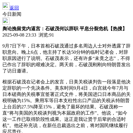
返回
今日新闻
舆论挽留党内逼宫：石破茂何以辞职 平息分裂危机【热搜】
2025-09-08 23:33 浏览:
91
9月7日下午，日本首相石破茂通过多名周边人士对外透露了辞
职意向。晚上6点，他主持了长达50分钟的临时记者会，对辞
职原因进行了说明。石破茂表示，还有许多“未竟之志”，不得
已作出了辞职的艰难决定。两天前，石破茂刚刚向特朗普发出
了访日邀请。
根据石破茂在记者会上的发言，日美关税谈判告一段落是他决
定辞职的一个先决条件。美东时间9月4日，白宫就今年7月与
日本磋商的关税事宜签署正式文件，将美国进口日本商品的关
税明确为15%。乘用车等日本支柱性出口产品的关税从特朗普
上台后的27.5%降至15%，避免了最坏的结果。石破茂称一
直“将与美国的关税谈判视为本届政府的工作”。他说，“如今
这一工作已取得阶段性成果。这正是我让贤于后辈的合适时
机”。他还补充说，在新任总裁选出之前，将对国民继续履行
应尽责任。