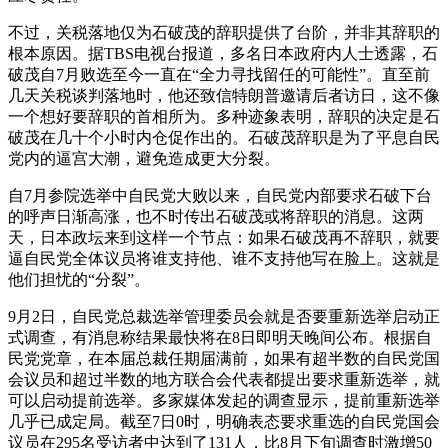
不过，关税落地仅为石破茂的辞职提供了台阶，并非其辞职的
根本原因。据TBS电视台报道，多名日本政府内人士透露，石
破茂自7月败选至今一直在“全力寻找留任的可能性”。直至前
几天关税谈判落地时，他还致信特朗普邀请后者访日，这不像
一个想好要辞职的首相所为。多种迹象表明，辞职的决定是石
破茂在几十个小时内仓促作出的。石破茂辞职是为了平息自民
党内的逼宫大潮，避免造成更大分裂。
自7月参院选举中自民党大败以来，自民党内部要求石破下台
的呼声日渐高涨，也不时传出石破茂或将辞职的消息。这两
天，日本政坛来到这样一个节点：如果石破茂再不辞职，就要
逼自民党全体议员将谁支持他、谁不支持他写在脸上。这就是
他们担忧的“分裂”。
9月2日，自民党总裁选举管理委员会就是否要重新选举启动正
式调查，有消息称结果最快将在8日即明天晚间公布。根据自
民党党章，在本届总裁任期届满前，如果有超半数的自民党国
会议员和超过半数的地方联合会代表都提出要求重新选举，就
可以启动提前选举。多家媒体发起的调查显示，提前重新选举
几乎已成定局。截至7日0时，明确表态要求重选的自民党国会
议员在295名受访者中达到了131人，比8月下旬调查时激增50