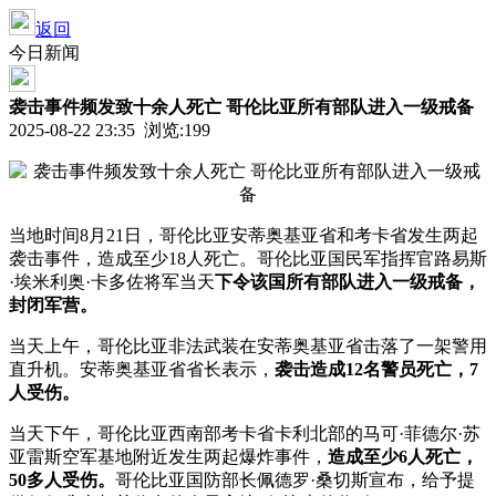
返回
今日新闻
袭击事件频发致十余人死亡 哥伦比亚所有部队进入一级戒备
2025-08-22 23:35 浏览:
199
当地时间8月21日，哥伦比亚安蒂奥基亚省和考卡省发生两起
袭击事件，造成至少18人死亡。哥伦比亚国民军指挥官路易斯
·埃米利奥·卡多佐将军当天
下令该国所有部队进入一级戒备，
封闭军营。
当天上午，哥伦比亚非法武装在安蒂奥基亚省击落了一架警用
直升机。安蒂奥基亚省省长表示，
袭击造成12名警员死亡，7
人受伤。
当天下午，哥伦比亚西南部考卡省卡利北部的马可·菲德尔·苏
亚雷斯空军基地附近发生两起爆炸事件，
造成至少6人死亡，
50多人受伤。
哥伦比亚国防部长佩德罗·桑切斯宣布，给予提