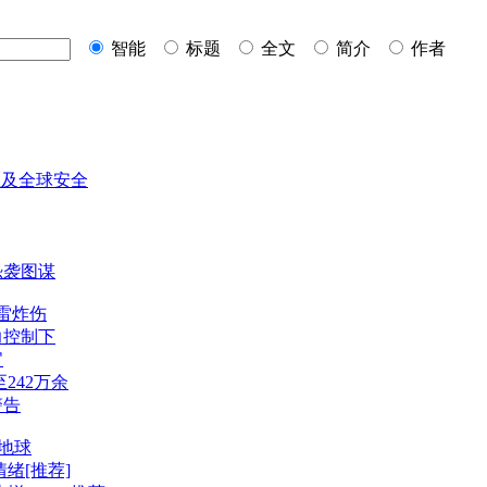
智能
标题
全文
简介
作者
区及全球安全
恐袭图谋
雷炸伤
力控制下
官
242万余
警告
回地球
绪[推荐]