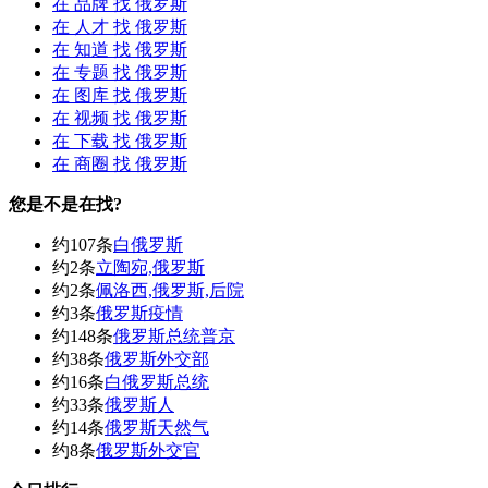
在
品牌
找 俄罗斯
在
人才
找 俄罗斯
在
知道
找 俄罗斯
在
专题
找 俄罗斯
在
图库
找 俄罗斯
在
视频
找 俄罗斯
在
下载
找 俄罗斯
在
商圈
找 俄罗斯
您是不是在找?
约107条
白俄罗斯
约2条
立陶宛,俄罗斯
约2条
佩洛西,俄罗斯,后院
约3条
俄罗斯疫情
约148条
俄罗斯总统普京
约38条
俄罗斯外交部
约16条
白俄罗斯总统
约33条
俄罗斯人
约14条
俄罗斯天然气
约8条
俄罗斯外交官