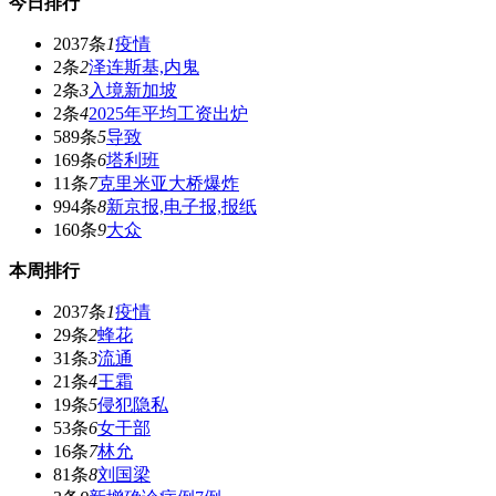
今日排行
2037条
1
疫情
2条
2
泽连斯基,内鬼
2条
3
入境新加坡
2条
4
2025年平均工资出炉
589条
5
导致
169条
6
塔利班
11条
7
克里米亚大桥爆炸
994条
8
新京报,电子报,报纸
160条
9
大众
本周排行
2037条
1
疫情
29条
2
蜂花
31条
3
流通
21条
4
王霜
19条
5
侵犯隐私
53条
6
女干部
16条
7
林允
81条
8
刘国梁