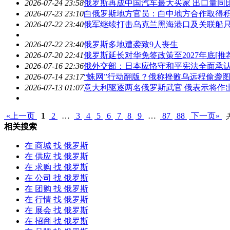
2026-07-24 23:58
俄罗斯
再成中国汽车最大买家 出口量同比增
2026-07-23 23:10
白
俄罗斯
地方官员：白中地方合作取得
2026-07-22 23:40
俄军继续打击乌克兰黑海港口及关联船
2026-07-22 23:40
俄罗斯
多地遭袭致9人丧生
2026-07-20 22:41
俄罗斯
延长对华免签政策至2027年底[推荐
2026-07-16 22:36
俄外交部：日本应恪守和平宪法全面承
2026-07-14 23:17
“蛛网”行动翻版？俄称挫败乌远程偷袭
2026-07-13 01:07
意大利驱逐两名
俄罗斯
武官 俄表示将作
«上一页
1
2
…
3
4
5
6
7
8
9
…
87
88
下一页»
相关搜索
在
商城
找 俄罗斯
在
供应
找 俄罗斯
在
求购
找 俄罗斯
在
公司
找 俄罗斯
在
团购
找 俄罗斯
在
行情
找 俄罗斯
在
展会
找 俄罗斯
在
招商
找 俄罗斯