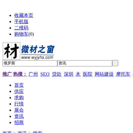
收藏本页
手机版
二维码
购物车
(
0
)
推广
热搜：
广州
SEO
贷款
深圳
木
医院
网站建设
摩托车
首页
供应
求购
行情
展会
资讯
招商