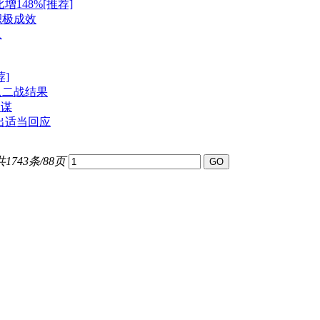
148%[推荐]
积极成效
只
]
认二战结果
图谋
出适当回应
共1743条/88页