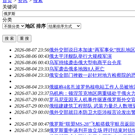
首页
>
资讯
>
搜索
关键词
分类
地区
排序
2026-08-07 23:56
俄外交部说日本加速“再军事化”扰乱地
2026-08-06 00:43
俄太平洋舰队举行大规模军演
2026-08-06 00:43
乌军持续袭击俄大型电商平台仓库
2026-08-04 23:33
乌军袭击俄多地致8人死亡
2026-08-04 23:33
俄安全部门挫败一起针对地方检察院的
2026-08-04 23:33
俄媒称4名扎波罗热核电站工作人员被地
2026-07-30 23:37
乌机构：顿涅茨克地区两重镇处于俄火
2026-07-29 00:01
罗马尼亚因无人机事件驱逐
俄罗斯
外交
2026-07-29 00:01
俄组建建筑工程部队 武装力量总人数增至
2026-07-29 00:01
俄外交部就日本防卫大臣涉核言论发出
2026-07-28 00:47
俄罗斯
“联盟MS-28”飞船搭载宇航员返
2026-07-24 23:58
俄罗斯
重申谈判开放立场 呼吁结束对抗情